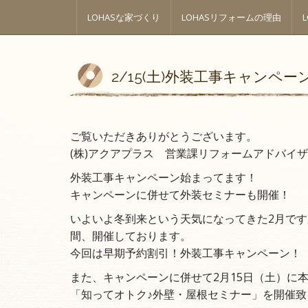
M
S
a
LOHASな家づくり
LOHASリフォームの理由
k
i
i
n
p
m
e
t
2/15(土)外装工事キャンペーン
n
o
u
c
o
n
ご覧いただきありがとうございます。
t
(株)アクアプラス 営業課リフォームアドバイ
e
n
外装工事キャンペーン始まってます！
t
キャンペーンに併せて外装セミナーも開催！
いよいよ冬到来という天気になってきた2月です
間、開催しております。
今回は早期予約割引！外装工事キャンペーン！
また、キャンペーンに併せて2月15日（土）に
「知ってオトク♪外壁・屋根セミナー」を開催致