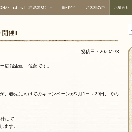
LOHAS material〈自然素材〉
事例紹介
お客様の声
お知らせ
S
開催!!
e
a
r
c
投稿日：2020/2/8
h
f
ザー広報企画 佐藤です。
o
r
:
が、春先に向けてのキャンペーンが2月1日～29日までの
本社にて
します。