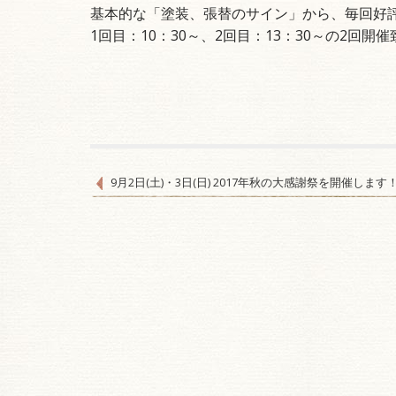
基本的な「塗装、張替のサイン」から、毎回好
1回目：10：30～、2回目：13：30～の2回
P
9月2日(土)・3日(日) 2017年秋の大感謝祭を開催します
o
s
t
n
a
v
i
g
a
t
i
o
n